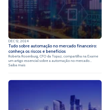
DEC 12, 2024
Tudo sobre automação no mercado financeiro:
conheça os riscos e benefícios
Roberta Rosenburg, CFO da Topaz, compartilha na Exame
um artigo essencial sobre a automação no mercado
financeiro. Ela analisa os riscos e benefícios dessa
Saiba mais
tecnologia inovadora que está transformando o setor,
desde a melhoria na eficiência operacional até os desafios
relacionados à segurança e regulamentação. Leia agora e
descubra como a automação está moldando o futuro das
finanças.