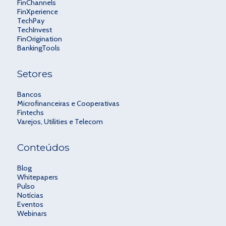
FinChannels
FinXperience
TechPay
TechInvest
FinOrigination
BankingTools
Setores
Bancos
Microfinanceiras e Cooperativas
Fintechs
Varejos, Utilities e Telecom
Conteúdos
Blog
Whitepapers
Pulso
Notícias
Eventos
Webinars