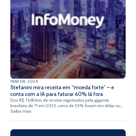
MAR 08, 2024
Stefanini mira receita em “moeda forte” – e
conta com a IA para faturar 60% lá fora
Dos R$ 7 bilhões de receita registrados pela gigante
brasileira de TI em 2023, cerca de 55% foram em dólar ou
euro.
Saiba mais