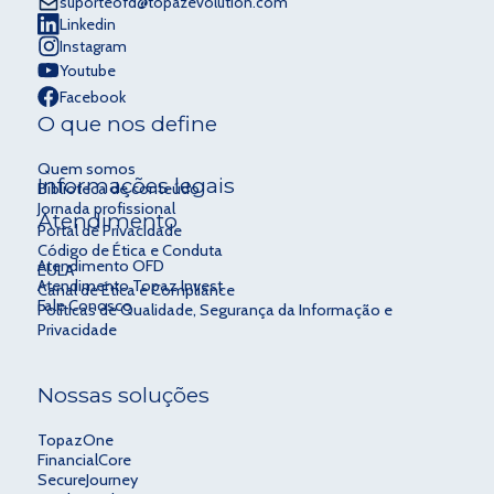
suporteofd@topazevolution.com
Linkedin
Instagram
Youtube
Facebook
O que nos define
Quem somos
Informações legais
Biblioteca de conteúdo
Jornada profissional
Atendimento
Portal de Privacidade
Código de Ética e Conduta
Atendimento OFD
EULA
Atendimento Topaz Invest
Canal de Ética e Compliance
Fale Conosco
Políticas de Qualidade, Segurança da Informação e
Privacidade
Nossas soluções
TopazOne
FinancialCore
SecureJourney