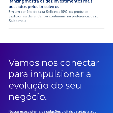
Ranking mostra os dez investimentos mais
buscados pelos brasileiros
Em um cenário de taxa Selic nos 15%, os produtos
tradicionais de renda fixa continuam na preferência das
pesquisas dos investidores brasileiros. No pódio, Tesouro
Saiba mais
Direto e os Certificados de Depósito Bancário (CDB)
lideraram as buscas no Google, segundo um levantamento
da empresa de tecnologia Topaz. Leia o artigo completo
aqui.
Vamos nos conectar
para impulsionar a
evolução do seu
negócio.
Nosso ecossistema de soluções digitais se adapta aos