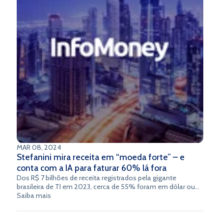
MAR 08, 2024
Stefanini mira receita em “moeda forte” – e
conta com a IA para faturar 60% lá fora
Dos R$ 7 bilhões de receita registrados pela gigante
brasileira de TI em 2023, cerca de 55% foram em dólar ou
euro.
Saiba mais