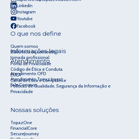
Linkedin
Instagram
Youtube
Facebook
O que nos define
Quem somos
Informações legais
Biblioteca de conteúdo
Jornada profissional
Atendimento
Portal de Privacidade
Código de Ética e Conduta
Atendimento OFD
EULA
Atendimento Topaz Invest
Canal de Ética e Compliance
Fale Conosco
Políticas de Qualidade, Segurança da Informação e
Privacidade
Nossas soluções
TopazOne
FinancialCore
SecureJourney