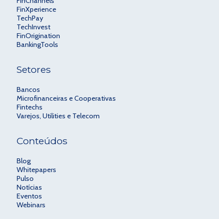
FinChannels
FinXperience
TechPay
TechInvest
FinOrigination
BankingTools
Setores
Bancos
Microfinanceiras e Cooperativas
Fintechs
Varejos, Utilities e Telecom
Conteúdos
Blog
Whitepapers
Pulso
Notícias
Eventos
Webinars