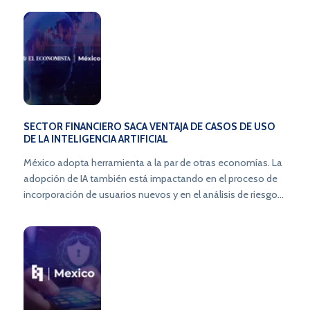
SECTOR FINANCIERO SACA VENTAJA DE CASOS DE USO
DE LA INTELIGENCIA ARTIFICIAL
México adopta herramienta a la par de otras economías. La
adopción de IA también está impactando en el proceso de
incorporación de usuarios nuevos y en el análisis de riesgos,
debido a que esta tecnología permite evaluar más
información. La adopción de tecnología como Inteligencia
Artificial (IA) están impulsando innovaciones dentro del
sector financiero, seis de cada 10 bancos y microfinancieras
buscan aplicar esta herramienta para el servicio al cliente y
asistencia automatizada, de acuerdo con un estudio
realizado por Cobis Topaz.