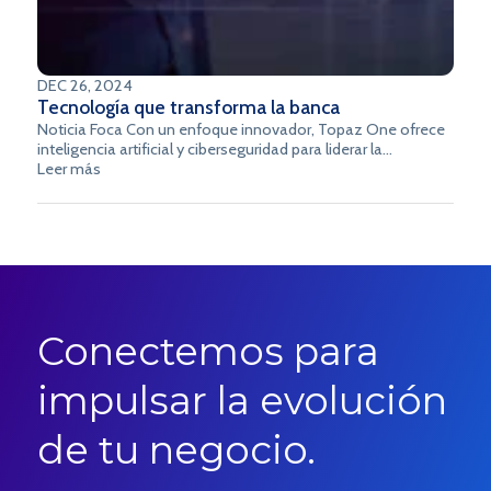
DEC 26, 2024
Tecnología que transforma la banca
Noticia Foca Con un enfoque innovador, Topaz One ofrece
inteligencia artificial y ciberseguridad para liderar la
transformación financiera de una manera ágil, segura y
Leer más
eficiente.
Conectemos para
impulsar la evolución
de tu negocio.