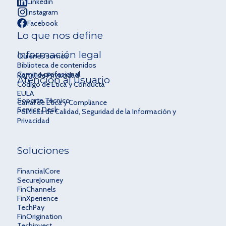
Linkedin
Instagram
Facebook
Lo que nos define
Información legal
Quiénes somos
Biblioteca de contenidos
Camino profesional
Portal de Privacidad
Atención al usuario
Código de Ética y Conducta
EULA
Soporte Técnico
Canal de Ética y Compliance
Service Desk
Políticas de Calidad, Seguridad de la Información y
Privacidad
Soluciones
FinancialCore
SecureJourney
FinChannels
FinXperience
TechPay
FinOrigination
Techinvest