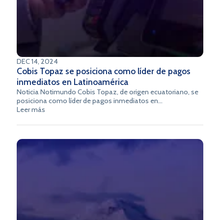
DEC 14, 2024
Cobis Topaz se posiciona como líder de pagos
inmediatos en Latinoamérica
Noticia Notimundo Cobis Topaz, de origen ecuatoriano, se
posiciona como líder de pagos inmediatos en
Latinoamérica
Leer más