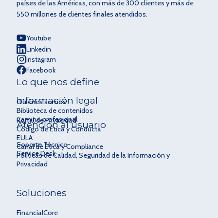
países de las Américas, con más de 300 clientes y más de
550 millones de clientes finales atendidos.
Youtube
Linkedin
Instagram
Facebook
Lo que nos define
Información legal
Quiénes somos
Biblioteca de contenidos
Camino profesional
Portal de Privacidad
Atención al usuario
Código de Ética y Conducta
EULA
Soporte Técnico
Canal de Ética y Compliance
Service Desk
Políticas de Calidad, Seguridad de la Información y
Privacidad
Soluciones
FinancialCore