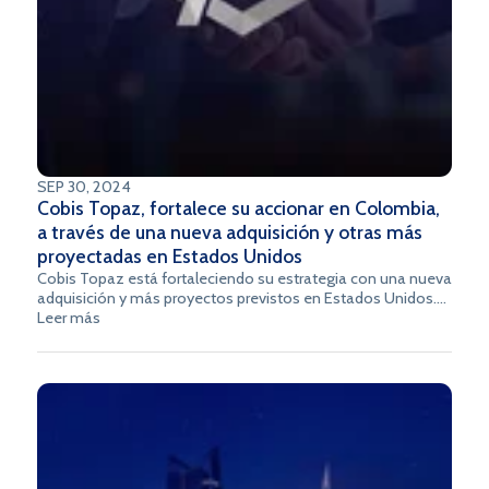
SEP 30, 2024
Cobis Topaz, fortalece su accionar en Colombia,
a través de una nueva adquisición y otras más
proyectadas en Estados Unidos
Cobis Topaz está fortaleciendo su estrategia con una nueva
adquisición y más proyectos previstos en Estados Unidos.
Esta iniciativa marca un hito en la transformación del sector
Leer más
financiero.