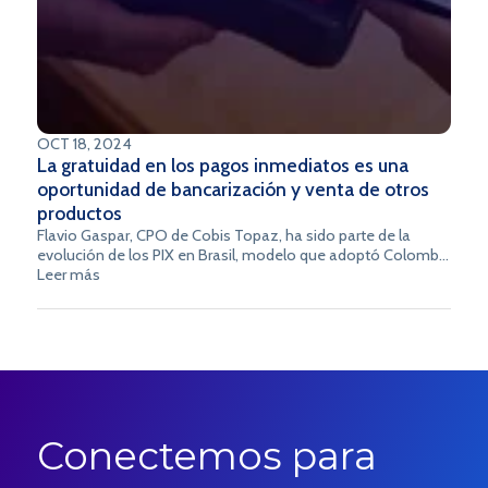
OCT 18, 2024
La gratuidad en los pagos inmediatos es una
oportunidad de bancarización y venta de otros
productos
Flavio Gaspar, CPO de Cobis Topaz, ha sido parte de la
evolución de los PIX en Brasil, modelo que adoptó Colombia
para pagos inmediatos. Los aprendizajes de este proceso
Leer más
pueden ser vitales para el Pre-B de Colombia.
Conectemos para