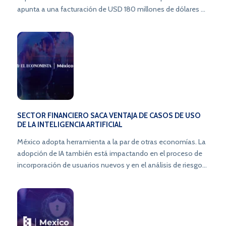
apunta a una facturación de USD 180 millones de dólares en
2025 y a una oferta pública inicial (IPO).
SECTOR FINANCIERO SACA VENTAJA DE CASOS DE USO
DE LA INTELIGENCIA ARTIFICIAL
México adopta herramienta a la par de otras economías. La
adopción de IA también está impactando en el proceso de
incorporación de usuarios nuevos y en el análisis de riesgos,
debido a que esta tecnología permite evaluar más
información. La adopción de tecnología como Inteligencia
Artificial (IA) están impulsando innovaciones dentro del
sector financiero, seis de cada 10 bancos y microfinancieras
buscan aplicar esta herramienta para el servicio al cliente y