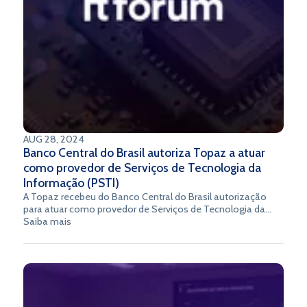
AUG 28, 2024
Banco Central do Brasil autoriza Topaz a atuar
como provedor de Serviços de Tecnologia da
Informação (PSTI)
A Topaz recebeu do Banco Central do Brasil autorização
para atuar como provedor de Serviços de Tecnologia da
Informação (PSTI). Este importante avanço abre novas
Saiba mais
oportunidades e redefine o cenário das operações
financeiras. Fique por dentro das mudanças e prepare-se
para explorar as novas possibilidades que estão por vir!