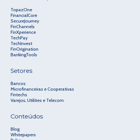
TopazOne
FinancialCore
SecureJourney
FinChannels
FinXperience
TechPay
TechInvest
FinOrigination
BankingTools
Setores
Bancos
Microfinanceiras e Cooperativas
Fintechs
Varejos, Utilities e Telecom
Conteúdos
Blog
Whitepapers