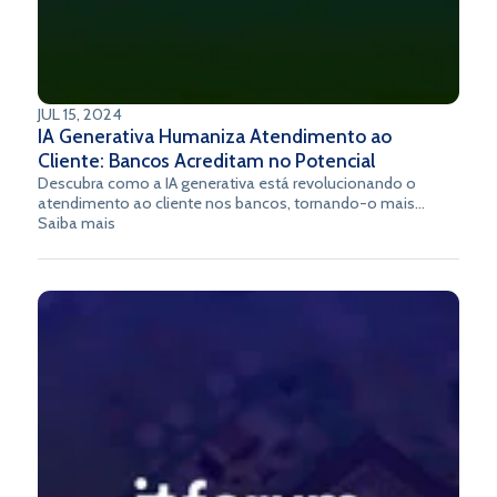
JUL 15, 2024
IA Generativa Humaniza Atendimento ao
Cliente: Bancos Acreditam no Potencial
Descubra como a IA generativa está revolucionando o
atendimento ao cliente nos bancos, tornando-o mais
humanizado e eficiente.
Saiba mais