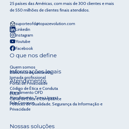
25 países das Américas, com mais de 300 clientes e mais
de 550 milhões de clientes finais atendidos.
suporteofd@topazevolution.com
Linkedin
Instagram
Youtube
Facebook
O que nos define
Quem somos
Informações legais
Biblioteca de conteúdo
Jornada profissional
Atendimento
Portal de Privacidade
Código de Ética e Conduta
Atendimento OFD
EULA
Atendimento Topaz Invest
Canal de Ética e Compliance
Fale Conosco
Políticas de Qualidade, Segurança da Informação e
Privacidade
Nossas soluções