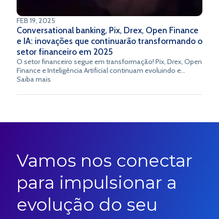
FEB 19, 2025
Conversational banking, Pix, Drex, Open Finance
e IA: inovações que continuarão transformando o
setor financeiro em 2025
O setor financeiro segue em transformação! Pix, Drex, Open
Finance e Inteligência Artificial continuam evoluindo e
redefinindo a experiência dos clientes. No centro dessa
Saiba mais
revolução está o Conversational Banking, tornando o
atendimento mais rápido, inteligente e personalizado.
Quais tendências vão marcar 2025? Descubra no artigo da
Época Negócios! Leia aqui.
Vamos nos conectar
para impulsionar a
evolução do seu