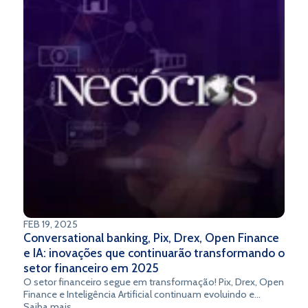
FEB 19, 2025
Conversational banking, Pix, Drex, Open Finance
e IA: inovações que continuarão transformando o
setor financeiro em 2025
O setor financeiro segue em transformação! Pix, Drex, Open
Finance e Inteligência Artificial continuam evoluindo e
redefinindo a experiência dos clientes. No centro dessa
Saiba mais