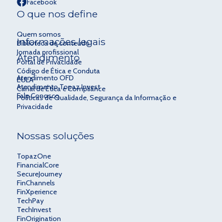
Facebook
O que nos define
Quem somos
Informações legais
Biblioteca de conteúdo
Jornada profissional
Atendimento
Portal de Privacidade
Código de Ética e Conduta
Atendimento OFD
EULA
Atendimento Topaz Invest
Canal de Ética e Compliance
Fale Conosco
Políticas de Qualidade, Segurança da Informação e
Privacidade
Nossas soluções
TopazOne
FinancialCore
SecureJourney
FinChannels
FinXperience
TechPay
TechInvest
FinOrigination