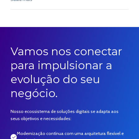
revolução está o Conversational Banking, tornando o
atendimento mais rápido, inteligente e personalizado.
Quais tendências vão marcar 2025? Descubra no artigo da
Época Negócios! Leia aqui.
Vamos nos conectar
para impulsionar a
evolução do seu
negócio.
Nosso ecossistema de soluções digitais se adapta aos
seus objetivos e necessidades:
Modernização contínua com uma arquitetura flexível e